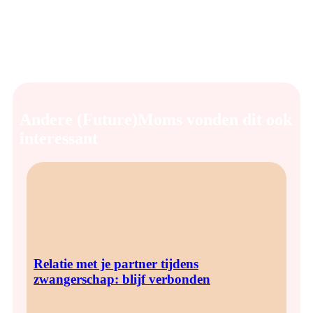
Een praktische babyuitzet bevat vooral spullen die het leven
met je baby gemakkelijker maken en die comfort en veiligheid
bieden. Door slim en bewust te kiezen, voorkom je stress en
kun je volop genieten van het voorbereiden op de komst van
je kleintje.
Andere (Future)Moms vonden dit ook
interessant
Relatie met je partner tijdens
zwangerschap: blijf verbonden