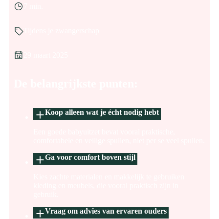
7 min.
Tijdens je zwangerschap
29 maart 2025
De belangrijkste punten:
Koop alleen wat je écht nodig hebt
Een goede babyuitzet bevat vooral praktische,
comfortabele en veilige spullen, niet per se veel spullen.
Ga voor comfort boven stijl
Kies zachte materialen en makkelijk te gebruiken
kleding en meubels, die vooral praktisch zijn in
gebruik.
Vraag om advies van ervaren ouders