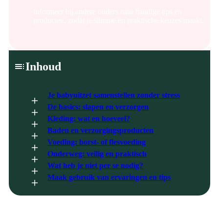
Informeer bij andere ouders naar handige tips en
producten, zodat je slimme en praktische keuzes maakt.
Inhoud
Je babyuitzet samenstellen zonder stress
De basics: slapen en verzorgen
Kleding: wat en hoeveel?
Baden en verzorgingsproducten
Voeding: borst- of flesvoeding
Onderweg: veilig en praktisch
Wat heb je niet per se nodig?
Maak gebruik van ervaringen en tips