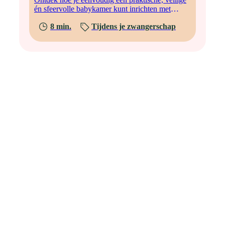
én sfeervolle babykamer kunt inrichten met
slimme tips en creatieve ideeën.
8 min.
Tijdens je zwangerschap
Kleding: wat en hoeveel?
Babykleertjes zijn onweerstaanbaar schattig, maar voorkom
dat je te veel koopt. Je baby groeit snel en draagt kleertjes
vaak maar kort. Begin met ongeveer zes tot acht rompertjes in
maat 50/56, enkele broekjes en truitjes, sokjes en een mutsje.
Kies zachte, comfortabele materialen zoals katoen. Zorg dat je
babykleding gemakkelijk kunt openen voor snelle
luierwissels. Een vestje en jas zijn handig, afhankelijk van het
seizoen waarin je kindje geboren wordt. Denk er vooral aan
dat comfort en gemak belangrijker zijn dan de nieuwste
trends.