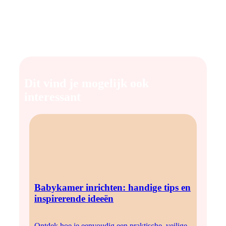
baby. Zorg voor een aankleedkussen met minstens twee
wasbare hoezen, luiers (stoffen of wegwerp), billendoekjes en
een milde luierzalf. Vergeet niet voldoende hydrofiele doeken
aan te schaffen, omdat ze veelzijdig zijn voor verzorging,
verschonen en afdrogen na het badje.
Dit vind je mogelijk ook
interessant
Babykamer inrichten: handige tips en
inspirerende ideeën
Ontdek hoe je eenvoudig een praktische, veilige