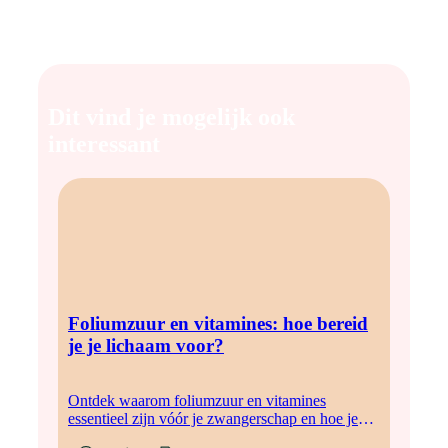
geadviseerd om al na zes maanden contact op te nemen met
een specialist. Een fertiliteitsonderzoek kan inzicht geven in
mogelijke oorzaken en behandelmogelijkheden.
Dit vind je mogelijk ook
interessant
Foliumzuur en vitamines: hoe bereid
je je lichaam voor?
Ontdek waarom foliumzuur en vitamines
essentieel zijn vóór je zwangerschap en hoe je
jouw lichaam hier optimaal op voorbereidt.