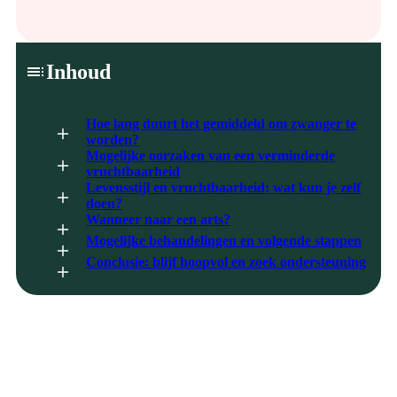
Inhoud
Hoe lang duurt het gemiddeld om zwanger te
worden?
Mogelijke oorzaken van een verminderde
vruchtbaarheid
Levensstijl en vruchtbaarheid: wat kun je zelf
doen?
Wanneer naar een arts?
Mogelijke behandelingen en volgende stappen
Conclusie: blijf hoopvol en zoek ondersteuning
Wanneer je besluit om een gezin te stichten, hoop je natuurlijk
dat je snel zwanger raakt. Voor sommige vrouwen gebeurt dat
binnen enkele maanden, terwijl het voor anderen langer kan
duren. Als je na meerdere maanden nog niet zwanger bent,