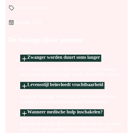
Zwanger worden
14 maart 2025
De belangrijkste punten:
Zwanger worden duurt soms langer
De meeste koppels worden binnen een jaar zwanger,
maar soms duurt het langer zonder duidelijke oorzaak.
Levensstijl beïnvloedt vruchtbaarheid
Gezonde voeding, beweging en stressvermindering
kunnen je vruchtbaarheid positief beïnvloeden.
Wanneer medische hulp inschakelen?
Raadpleeg een arts als je na een jaar nog niet zwanger
bent, of na zes maanden als je ouder bent dan 35.